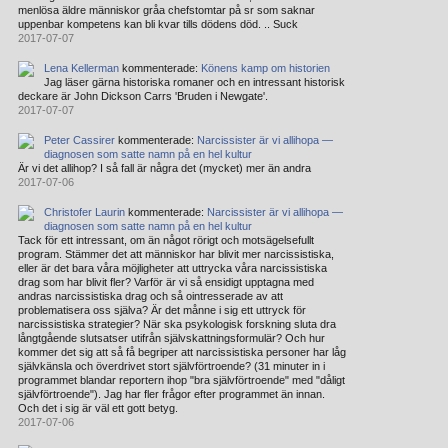
menlösa äldre människor gråa chefstomtar på sr som saknar
uppenbar kompetens kan bli kvar tills dödens död. .. Suck
2017-07-07
Lena Kellerman
kommenterade:
Könens kamp om historien
Jag läser gärna historiska romaner och en intressant historisk
deckare är John Dickson Carrs 'Bruden i Newgate'.
2017-07-07
Peter Cassirer
kommenterade:
Narcissister är vi allihopa —
diagnosen som satte namn på en hel kultur
Är vi det allihop? I så fall är några det (mycket) mer än andra
2017-07-06
Christofer Laurin
kommenterade:
Narcissister är vi allihopa —
diagnosen som satte namn på en hel kultur
Tack för ett intressant, om än något rörigt och motsägelsefullt
program. Stämmer det att människor har blivit mer narcissistiska,
eller är det bara våra möjligheter att uttrycka våra narcissistiska
drag som har blivit fler? Varför är vi så ensidigt upptagna med
andras narcissistiska drag och så ointresserade av att
problematisera oss själva? Är det månne i sig ett uttryck för
narcissistiska strategier? När ska psykologisk forskning sluta dra
långtgående slutsatser utifrån självskattningsformulär? Och hur
kommer det sig att så få begriper att narcissistiska personer har låg
självkänsla och överdrivet stort självförtroende? (31 minuter in i
programmet blandar reportern ihop "bra självförtroende" med "dåligt
självförtroende"). Jag har fler frågor efter programmet än innan.
Och det i sig är väl ett gott betyg.
2017-07-06