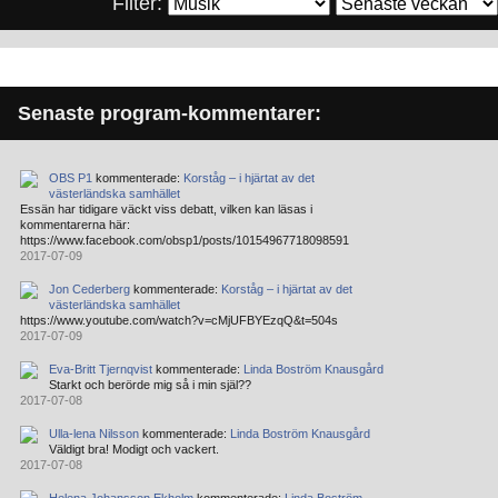
Filter:
Senaste program-kommentarer:
OBS P1
kommenterade:
Korståg – i hjärtat av det
västerländska samhället
Essän har tidigare väckt viss debatt, vilken kan läsas i
kommentarerna här:
https://www.facebook.com/obsp1/posts/10154967718098591
2017-07-09
Jon Cederberg
kommenterade:
Korståg – i hjärtat av det
västerländska samhället
https://www.youtube.com/watch?v=cMjUFBYEzqQ&t=504s
2017-07-09
Eva-Britt Tjernqvist
kommenterade:
Linda Boström Knausgård
Starkt och berörde mig så i min själ??
2017-07-08
Ulla-lena Nilsson
kommenterade:
Linda Boström Knausgård
Väldigt bra! Modigt och vackert.
2017-07-08