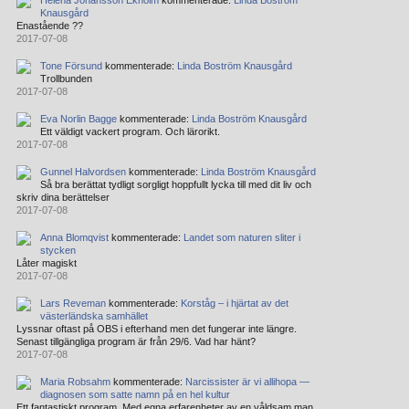
Helena Johansson Ekholm
kommenterade:
Linda Boström
Knausgård
Enastående ??
2017-07-08
Tone Försund
kommenterade:
Linda Boström Knausgård
Trollbunden
2017-07-08
Eva Norlin Bagge
kommenterade:
Linda Boström Knausgård
Ett väldigt vackert program. Och lärorikt.
2017-07-08
Gunnel Halvordsen
kommenterade:
Linda Boström Knausgård
Så bra berättat tydligt sorgligt hoppfullt lycka till med dit liv och
skriv dina berättelser
2017-07-08
Anna Blomqvist
kommenterade:
Landet som naturen sliter i
stycken
Låter magiskt
2017-07-08
Lars Reveman
kommenterade:
Korståg – i hjärtat av det
västerländska samhället
Lyssnar oftast på OBS i efterhand men det fungerar inte längre.
Senast tillgängliga program är från 29/6. Vad har hänt?
2017-07-08
Maria Robsahm
kommenterade:
Narcissister är vi allihopa —
diagnosen som satte namn på en hel kultur
Ett fantastiskt program. Med egna erfarenheter av en våldsam man