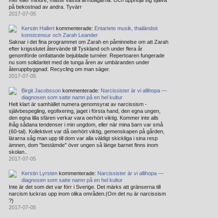
mer eller mindre, måste vässa armbågarna. Och upphöja sig själva
på bekostnad av andra. Tyvärr
2017-07-05
Kerstin Hallert
kommenterade:
Entartete musik, thailändsk
konstcensur och Zarah Leander
Saknar i det fina programmet om Zarah en påminnelse om att Zarah
efter krigsslutet återvände till Tyskland och under flera år
genomförde omfattande bejublade turnéer. Repertoaren fungerade
nu som solidaritet med de tunga åren av umbäranden under
återuppbyggnad. Recycling om man säger.
2017-07-05
Birgit Jacobsson
kommenterade:
Narcissister är vi allihopa —
diagnosen som satte namn på en hel kultur
Helt klart är samhället numera genomsyrat av narcissism -
självbespegling, egofixering, jaget i första hand, den egna ungen,
den egna lilla sfären verkar vara oerhört viktig. Kommer inte alls
ihåg sådana tendenser i min ungdom, eller när mina barn var små
(60-tal). Kollektivet var då oerhört viktig, gemenskapen på gården,
lärarna såg man upp till dom var alla väldigt skickliga i sina resp
ämnen, dom "bestämde" över ungen så länge barnet finns inom
skolan..
2017-07-05
Kerstin Lyrsten
kommenterade:
Narcissister är vi allihopa —
diagnosen som satte namn på en hel kultur
Inte är det som det var förr i Sverige. Det märks att gränserna till
narcism luckras upp inom olika områden.(Om det nu är narcissism
?)
2017-07-05