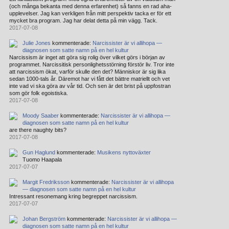
(och många bekanta med denna erfarenhet) så fanns en rad aha-
upplevelser. Jag kan verkligen från mitt perspektiv tacka er för ett
mycket bra program. Jag har delat detta på min vägg. Tack.
2017-07-08
Julie Jones
kommenterade:
Narcissister är vi allihopa —
diagnosen som satte namn på en hel kultur
Narcissism är inget att göra sig rolig över vilket görs i början av
programmet. Narcissitisk personlighetsstörning förstör liv. Tror inte
att narcissism ökat, varför skulle den det? Människor är sig lika
sedan 1000-tals år. Däremot har vi fått det bättre matriellt och vet
inte vad vi ska göra av vår tid. Och sen är det brist på uppfostran
som gör folk egoistiska.
2017-07-08
Moody Saaber
kommenterade:
Narcissister är vi allihopa —
diagnosen som satte namn på en hel kultur
are there naughty bits?
2017-07-08
Gun Haglund
kommenterade:
Musikens nyttoväxter
Tuomo Haapala
2017-07-07
Margit Fredriksson
kommenterade:
Narcissister är vi allihopa
— diagnosen som satte namn på en hel kultur
Intressant resonemang kring begreppet narcissism.
2017-07-07
Johan Bergström
kommenterade:
Narcissister är vi allihopa —
diagnosen som satte namn på en hel kultur