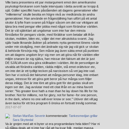
Ville bara presentera ett par motargument emot den amerikanske
psykologi-forskaren som hade intervjuats i detta avsnitt av kropp &
själ. Gäller specifikt hans påståenden att dagens generationer eller
"millenierna" skulle besitta en högre nivå av medkänsla än andra
generationer. Han använde en frågeställning han utfört på ett antal
skolor & lyfte fram svaren på frågor såsom om det var viktigare att
tjäna bra med pengar eller jobba med något som förändrar världen.
Det är väl självklart att ungdomar som inte har den minsta
förståelse för pengars värde, med föräldrar som betalar allt ifrån
skolan, mobilen, bilen etc, väljer det mer altruistiska svaret. Jag
själv hade liknande åsikter på arbetets nytta gentemot lönens värde
under min skolgång, men det ändrade sig när jag väl gick ur skolan
& behövde försörja mig. Sen måste jag även sätta emot på punkten
om att dagens ungdom bryr sig mer om att göra nåt för världen eller
miljön snarare än sig själva, han missar det faktum att det är just
DE SJÄLVA som ska göra skillnaden i världen. Att de personligen är
utvalda att förändra världen, rädda miljön, stå emot orättvisor etc,
om inte det är ett tydligt tecken på narcissism så vet jag inte vad.
Sen har vi också det faktumet att många personer idag, inte enbart
ungas, intresse för att göra gott beror på hur många som följer
deras inlägg. Det är inte lönt att göra gott för det godas skull om
ingen ser det. Jag avslutar med ett citat ifrån en av mina favorit
serier: "No greater love hath a man than he lay down his life for his
brother. Not for millions, not for glory, not for fame--for one person,
in the dark, where no one will ever know or see." Utöver det vill jag
även tacka för ett bra program 6 önska en fortsatt trevlig sommar.
2017-07-07
Stefan Mariñas Severin
kommenterade:
Tankesmedjan grillar
Sara Skyttedal
Va är grejen med att ni byter ut era programledare hela tiden? Har ni
så dåliga deals att ni inte har råd att ha kvar folk, medan massa