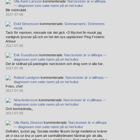
Ulla-Karin Larsson
kommenterade:
Narcissister är vi allihopa
— diagnosen som satte namn på en hel kultur
Blir mörkrädd .
2017-07-06
Eskil Simonsson
kommenterade:
Sommarrepris: Drömmens
musik
Tack för reprisen, missade när det gick <3 Mycket fin musik jag
vanligtvis lyssnar på och en hel det nya upptäckter! Ping Frederic
Arbour
2017-07-06
Erik Gustafsson
kommenterade:
Narcissister är vi allihopa —
diagnosen som satte namn på en hel kultur
Det är skillnad på patologisk narcissism och drag som vi alla har..
2017-07-06
Roland Landgren
kommenterade:
Narcissister är vi allihopa —
diagnosen som satte namn på en hel kultur
Fniss, chef.
2017-07-05
Nina Andersson
kommenterade:
Narcissister är vi allihopa —
diagnosen som satte namn på en hel kultur
Och bortskämda,,
2017-07-05
Ulla Maria Jönsson
kommenterade:
Narcissister är vi allihopa
— diagnosen som satte namn på en hel kultur
Definitivt, tycker jag. Sociala medier liksom övrigt mediebrus kräver
att vi ska se bra ut samt att samhällsklimatet hårdnat gör att alla,