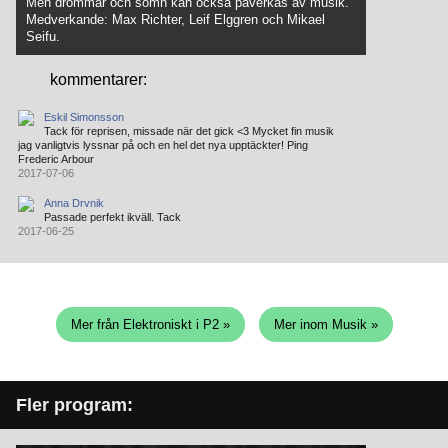
Men drömmar och sömn kan också påverkas av musik.
Medverkande: Max Richter, Leif Elggren och Mikael
Seifu.
kommentarer:
Eskil Simonsson
Tack för reprisen, missade när det gick <3 Mycket fin musik
jag vanligtvis lyssnar på och en hel det nya upptäckter! Ping
Frederic Arbour
2017-07-06
Anna Drvnik
Passade perfekt ikväll. Tack
2017-06-25
Mer från Elektroniskt i P2 »
Mer inom Musik »
Fler program: