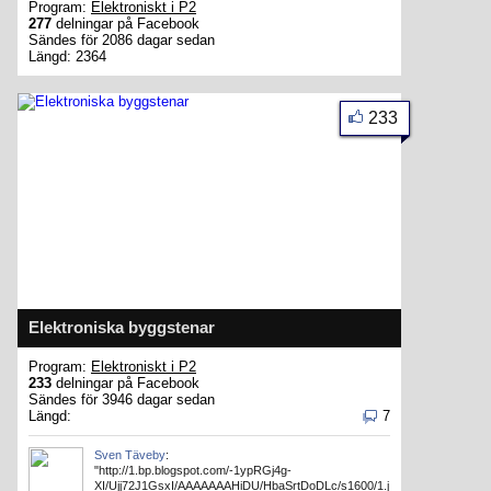
Program:
Elektroniskt i P2
277
delningar på Facebook
Sändes för 2086 dagar sedan
Längd: 2364
233
Elektroniska byggstenar
Program:
Elektroniskt i P2
233
delningar på Facebook
Sändes för 3946 dagar sedan
Längd:
7
Sven Täveby
:
"http://1.bp.blogspot.com/-1ypRGj4g-
XI/Ujj72J1GsxI/AAAAAAAHiDU/HbaSrtDoDLc/s1600/1.j