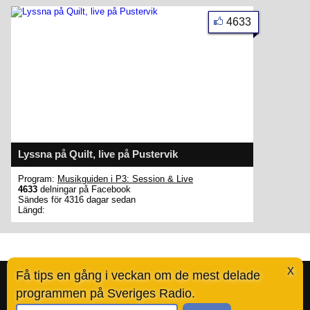
4633
Lyssna på Quilt, live på Pustervik
Program:
Musikguiden i P3: Session & Live
4633
delningar på Facebook
Sändes för 4316 dagar sedan
Längd:
x
Få tips en gång i veckan om de mest delade
bestofradio.se är en tjänst skapad av Ted Valentin.
Läs mer här
.
programmen på Sveriges Radio.