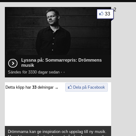
2
33
Lyssna på: Sommarrepris: Drömmens
musik
Sändes för 3330 dagar sedan
•
•
Detta klipp har
33
delningar →
Dela på Facebook
Drömmarna kan ge inspiration och uppslag till ny musik.