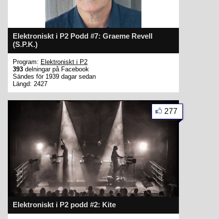
Elektroniskt i P2 Podd #7: Graeme Revell
(S.P.K.)
Program:
Elektroniskt i P2
393
delningar på Facebook
Sändes för 1939 dagar sedan
Längd: 2427
277
Elektroniskt i P2 podd #2: Kite