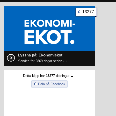
13277
Lyssna på: Ekonomiekot
Sändes för 2869 dagar sedan
•
•
Detta klipp har
13277
delningar →
Dela på Facebook