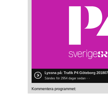
Lyssna på: Trafik P4 Göteborg 2018070
Sändes för 2954 dagar sedan
•
•
Kommentera programmet: