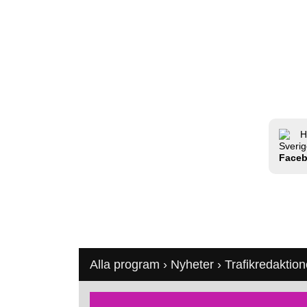
H
Sverig
Face
Alla program
›
Nyheter
›
Trafikredaktio