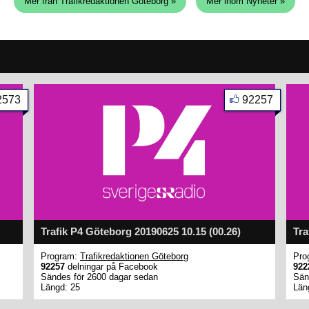
Mer från Trafikredaktionen Göteborg »
Mer inom Nyheter »
2573
92257
Trafik P4 Göteborg 20190625 10.15 (00.26)
Tra
Program:
Trafikredaktionen Göteborg
Pro
92257
delningar på Facebook
922
Sändes för 2600 dagar sedan
Sän
Längd: 25
Län