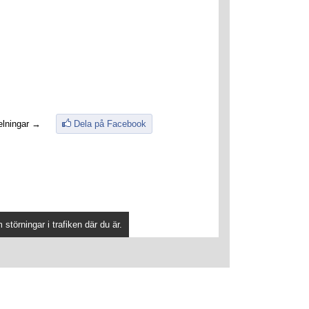
lningar →
Dela på Facebook
störningar i trafiken där du är.