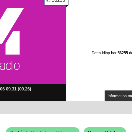
56255
Detta klipp har
56255
de
6 09.31 (00.26)
Information om 