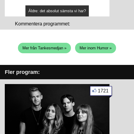
Äldre: det absolut sämsta vi har?
Kommentera programmet:
Mer från Tankesmedjan »
Mer inom Humor »
Fler program:
1721