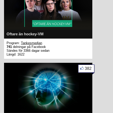
Oftare än hockey-VM
Program:
Tankesmedjan
741
delningar på Facebook
Sändes för 3366 dagar sedan
Längd: 1622
382