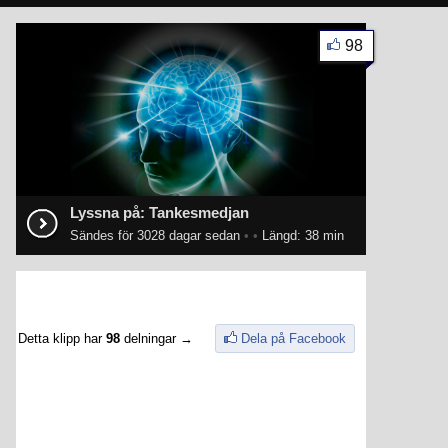
98
Lyssna på: Tankesmedjan
Sändes för 3028 dagar sedan
•
•
Längd: 38 min
Detta klipp har
98
delningar →
Dela på Facebook