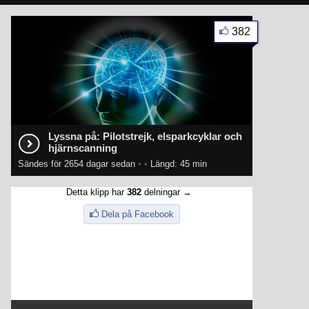
382
Lyssna på: Pilotstrejk, elsparkcyklar och
hjärnscanning
Sändes för 2654 dagar sedan
•
•
Längd: 45 min
Detta klipp har
382
delningar →
Dela på Facebook