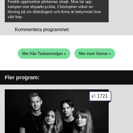
Fredrik uppmuntrar piloternas strejk, Moa tar upp
kampen mot elsparkcycklar, Christopher söker en
lösning på sin dödsångest och Anna är bekymrad över
vårt bnp.
Kommentera programmet:
Mer från Tankesmedjan »
Mer inom Humor »
Fler program:
1721