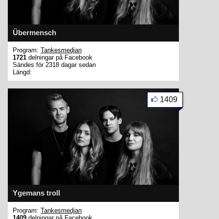
Übermensch
Program:
Tankesmedjan
1721
delningar på Facebook
Sändes för 2318 dagar sedan
Längd:
1409
Ygemans troll
Program:
Tankesmedjan
1409
delningar på Facebook