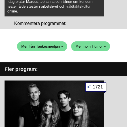
Idag pratar Marcus, Johanna och Elinor om koncern-
teater, ålderstester i arbetslivet och våldtäktskultur
online.
Kommentera programmet:
Mer från Tankesmedjan »
Mer inom Humor »
Fler program:
1721