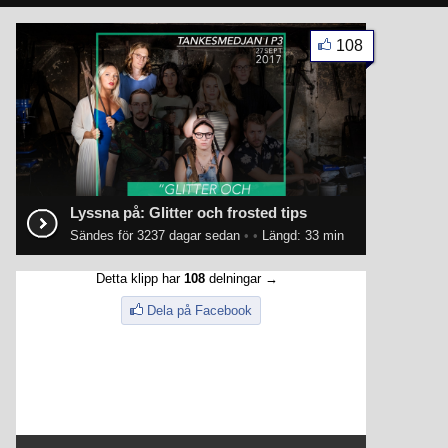
108
Lyssna på: Glitter och frosted tips
Sändes för 3237 dagar sedan
•
•
Längd: 33 min
Detta klipp har
108
delningar →
Dela på Facebook