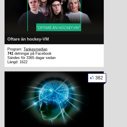
Oftare än hockey-VM
Program:
Tankesmedjan
741
delningar på Facebook
Sändes för 3365 dagar sedan
Längd: 1622
382