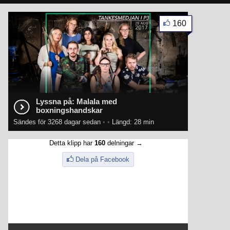
160
Lyssna på: Malala med
boxningshandskar
Sändes för 3268 dagar sedan
•
•
Längd: 28 min
Detta klipp har
160
delningar →
Dela på Facebook