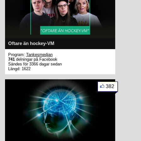
Oftare än hockey-VM
Program:
Tankesmedjan
741
delningar på Facebook
Sändes för 3366 dagar sedan
Längd: 1622
382