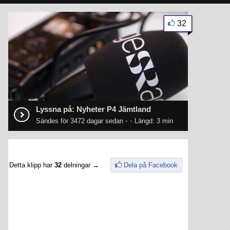
32
Lyssna på: Nyheter P4 Jämtland
Sändes för 3472 dagar sedan
•
•
Längd: 3 min
Detta klipp har
32
delningar →
Dela på Facebook