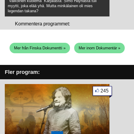
”Valkoinen kuolema” Karjalasta: Simo Häyhästä tuli
myytti, joka elää yhä. Mutta minkälainen oli mies
legendan takana?
Kommentera programmet:
Mer från Finska Dokumentti »
Mer inom Dokumentär »
Fler program:
245