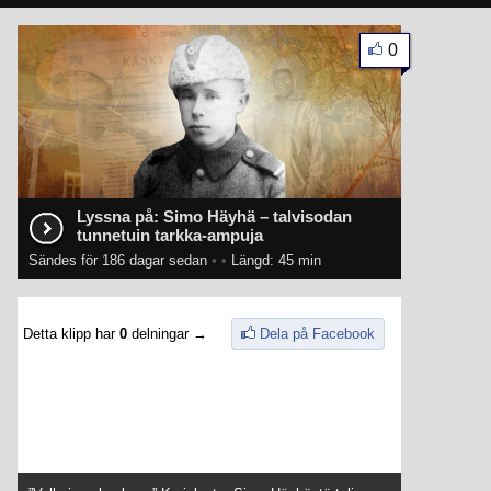
0
Lyssna på: Simo Häyhä – talvisodan
tunnetuin tarkka-ampuja
Sändes för 186 dagar sedan
•
•
Längd: 45 min
Detta klipp har
0
delningar →
Dela på Facebook