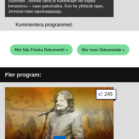
Suomeen. Jennille tämä ei kuitenkaan ole kepeä
lomareissu – vaan pakomatka. Kun he ylittävät rajan,
Jennistä tulee lapsikaappaaja.
Kommentera programmet:
Mer från Finska Dokumentti »
Mer inom Dokumentär »
Fler program:
245