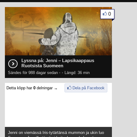
0
Lyssna på: Jenni – Lapsikaappaus
Ruotsista Suomeen
Sändes för 988 dagar sedan
•
•
Längd: 36 min
Detta klipp har
0
delningar →
Dela på Facebook
Jenni on viemässä Iris-tytärtänsä mummon ja ukin luo