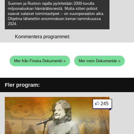
Suomen ja Ruotsin rajalla pyöritetään 2000-luvulla
miljoonaluokan hämäräbisnestä. Mutta sitten poliisit
saavat salaiset toimintaohjeet – on suuroperaation aika.
Ohjelma lähetettiin ensimmäisen kerran tammikuussa
2024.
Kommentera programmet:
Mer från Finska Dokumentti »
Mer inom Dokumentär »
Fler program:
245