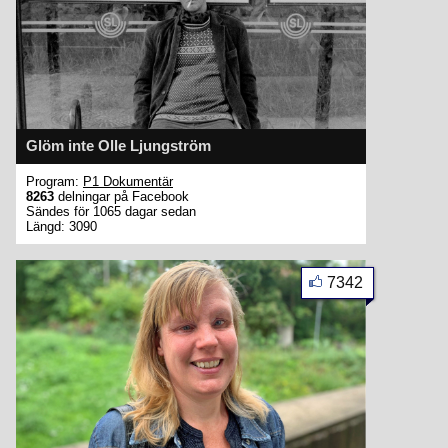
Glöm inte Olle Ljungström
Program:
P1 Dokumentär
8263
delningar på Facebook
Sändes för 1065 dagar sedan
Längd: 3090
7342