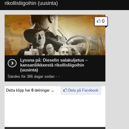
rikollisliigoihin (uusinta)
0
Lyssna på: Dieselin salakuljetus –
kansanliikkeestä rikollisliigoihin
(uusinta)
Sändes för 386 dagar sedan
•
•
Detta klipp har
0
delningar →
Dela på Facebook