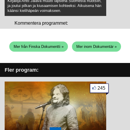
Kirjailija Antti Jalava muutti lapsena Suomesta Ruotsiin,
ja joutui pilkan ja kiusaamisen kohteeksi. Aikuisena hän
käänsi kielihäpeän voimakseen.
Kommentera programmet:
Mer från Finska Dokumentti »
Mer inom Dokumentär »
Fler program:
245