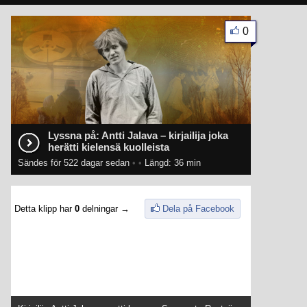
0
Lyssna på: Antti Jalava – kirjailija joka
herätti kielensä kuolleista
Sändes för 522 dagar sedan
•
•
Längd: 36 min
Detta klipp har
0
delningar →
Dela på Facebook