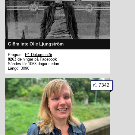
Glöm inte Olle Ljungström
Program:
P1 Dokumentär
8263
delningar på Facebook
Sändes för 1063 dagar sedan
Längd: 3090
7342