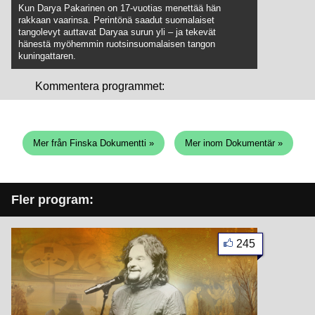
Kun Darya Pakarinen on 17-vuotias menettää hän
rakkaan vaarinsa. Perintönä saadut suomalaiset
tangolevyt auttavat Daryaa surun yli – ja tekevät
hänestä myöhemmin ruotsinsuomalaisen tangon
kuningattaren.
Kommentera programmet:
Mer från Finska Dokumentti »
Mer inom Dokumentär »
Fler program:
245