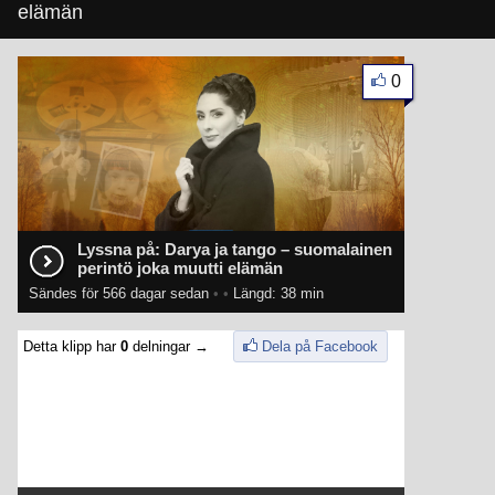
elämän
0
Lyssna på: Darya ja tango – suomalainen
perintö joka muutti elämän
Sändes för 566 dagar sedan
•
•
Längd: 38 min
Detta klipp har
0
delningar →
Dela på Facebook