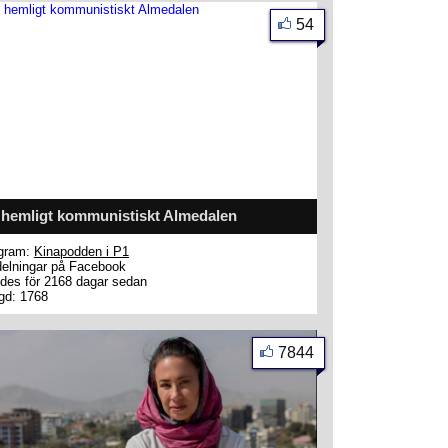
54
 hemligt kommunistiskt Almedalen
gram:
Kinapodden i P1
elningar på Facebook
des för 2168 dagar sedan
gd: 1768
7844