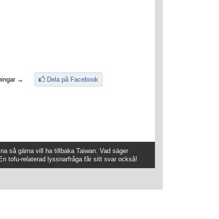
ningar →
Dela på Facebook
ina så gärna vill ha tillbaka Taiwan. Vad säger
n tofu-relaterad lyssnarfråga får sitt svar också!