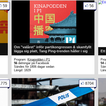
59
56
Om "valåret" inför partikongressen & skamfyllt
lägga sig platt, Tang Ping-trenden håller i sig
Ett
Program:
Kinapodden i P1
Pro
56
delningar på Facebook
54
d
Sändes för 1806 dagar sedan
Sän
Längd: 1829
Län
1775
8704