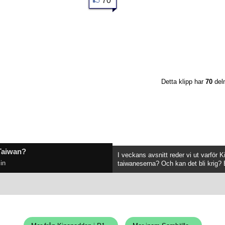
70
Detta klipp har
70
del
Taiwan?
I veckans avsnitt reder vi ut varför K
in
taiwaneserna? Och kan det bli krig? E