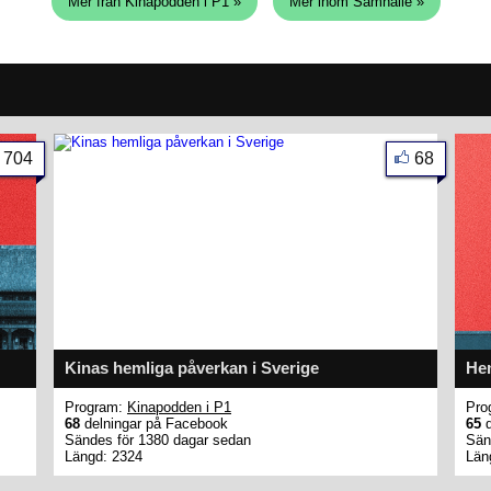
Mer från Kinapodden i P1 »
Mer inom Samhälle »
704
68
Kinas hemliga påverkan i Sverige
He
Program:
Kinapodden i P1
Pro
68
delningar på Facebook
65
d
Sändes för 1380 dagar sedan
Sän
Längd: 2324
Län