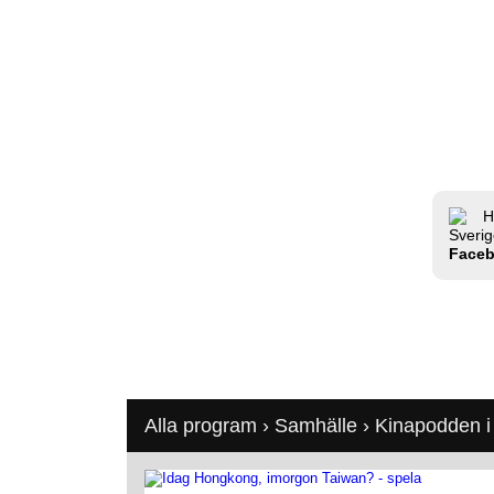
H
Sverig
Face
Alla program
›
Samhälle
›
Kinapodden i