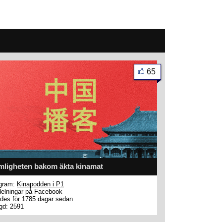
65
mligheten bakom äkta kinamat
gram:
Kinapodden i P1
elningar på Facebook
des för 1785 dagar sedan
gd: 2591