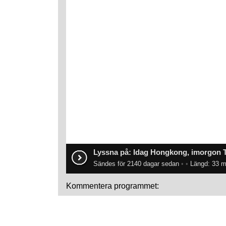
Lyssna på: Idag Hongkong, imorgon 
Sändes för 2140 dagar sedan
•
•
Längd: 33 m
Kommentera programmet: