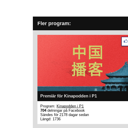
Fler program:
Premiär för Kinapodden i P1
Program:
Kinapodden i P1
704
delningar på Facebook
Sändes för 2178 dagar sedan
Längd: 1736