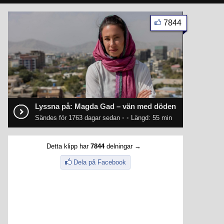
7844
Lyssna på: Magda Gad – vän med döden
Sändes för 1763 dagar sedan
•
•
Längd: 55 min
Detta klipp har
7844
delningar →
Dela på Facebook