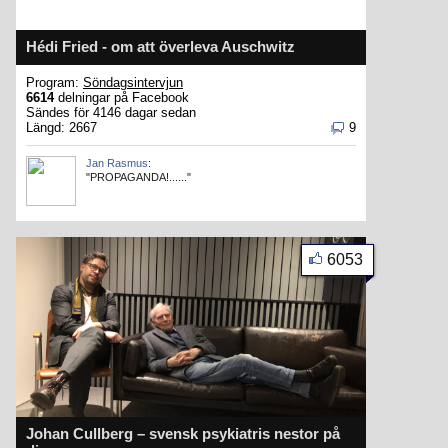
Hédi Fried - om att överleva Auschwitz
Program:
Söndagsintervjun
6614
delningar på Facebook
Sändes för 4146 dagar sedan
Längd: 2667
9
Jan Rasmus
:
"PROPAGANDA!......"
6053
Johan Cullberg – svensk psykiatris nestor på