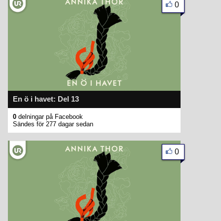
0
En ö i havet: Del 13
0
delningar på Facebook
Sändes för 277 dagar sedan
0