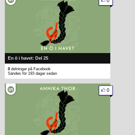
0
En ö i havet: Del 25
0
delningar på Facebook
Sändes för 193 dagar sedan
0