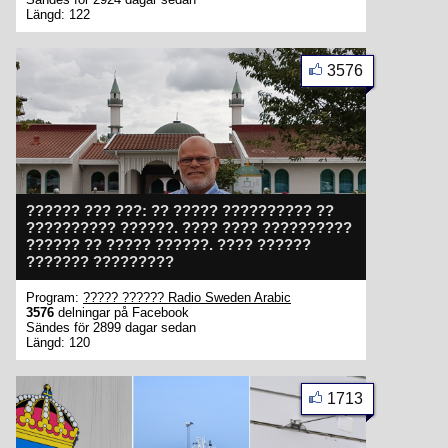
Längd: 122
3576
?????? ??? ???: ?? ????? ?????????? ??
?????????? ??????. ???? ???? ??????????
?????? ?? ????? ??????. ???? ??????
??????? ?????????
Program:
????? ?????? Radio Sweden Arabic
3576
delningar på Facebook
Sändes för 2899 dagar sedan
Längd: 120
1713