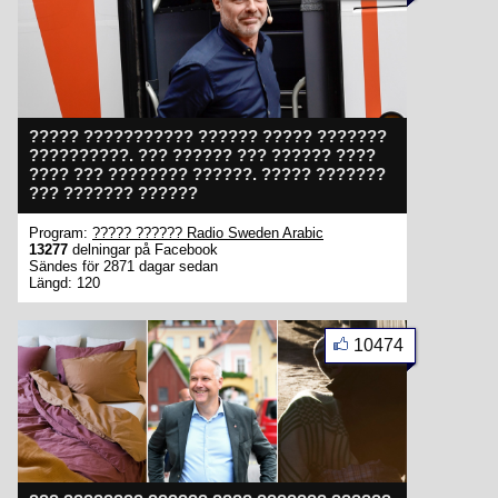
????? ??????????? ?????? ????? ???????
??????????. ??? ?????? ??? ?????? ????
???? ??? ???????? ??????. ????? ???????
??? ??????? ??????
Program:
????? ?????? Radio Sweden Arabic
13277
delningar på Facebook
Sändes för 2871 dagar sedan
Längd: 120
10474