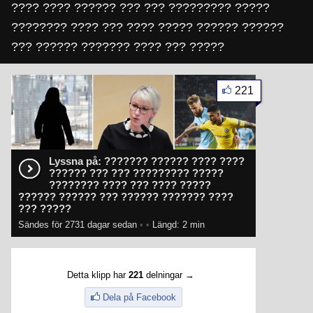
???? ???? ?????? ??? ??? ????????? ?????
???????? ???? ??? ???? ????? ?????? ??????
??? ?????? ??????? ???? ??? ?????
221
Lyssna på: ??????? ?????? ???? ????
?????? ??? ??? ????????? ?????
???????? ???? ??? ???? ?????
?????? ?????? ??? ?????? ??????? ????
??? ?????
Sändes för 2731 dagar sedan
•
•
Längd: 2 min
Detta klipp har
221
delningar →
Dela på Facebook