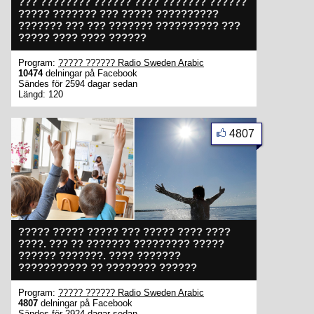
??? ???????? ?????? ???? ??????? ??????
????? ??????? ??? ????? ??????????
??????? ??? ??? ??????? ?????????? ???
????? ???? ???? ??????
Program:
????? ?????? Radio Sweden Arabic
10474
delningar på Facebook
Sändes för 2594 dagar sedan
Längd: 120
4807
????? ????? ????? ??? ????? ???? ????
????. ??? ?? ??????? ????????? ?????
?????? ???????. ???? ???????
??????????? ?? ???????? ??????
Program:
????? ?????? Radio Sweden Arabic
4807
delningar på Facebook
Sändes för 2924 dagar sedan