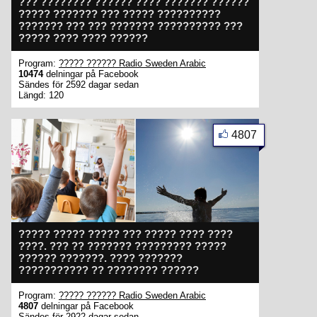
??? ???????? ?????? ???? ??????? ??????
????? ??????? ??? ????? ??????????
??????? ??? ??? ??????? ?????????? ???
????? ???? ???? ??????
Program:
????? ?????? Radio Sweden Arabic
10474
delningar på Facebook
Sändes för 2592 dagar sedan
Längd: 120
4807
????? ????? ????? ??? ????? ???? ????
????. ??? ?? ??????? ????????? ?????
?????? ???????. ???? ???????
??????????? ?? ???????? ??????
Program:
????? ?????? Radio Sweden Arabic
4807
delningar på Facebook
Sändes för 2922 dagar sedan