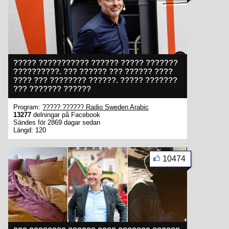
????? ??????????? ?????? ????? ???????
??????????. ??? ?????? ??? ?????? ????
???? ??? ???????? ??????. ????? ???????
??? ??????? ??????
Program:
????? ?????? Radio Sweden Arabic
13277
delningar på Facebook
Sändes för 2869 dagar sedan
Längd: 120
10474