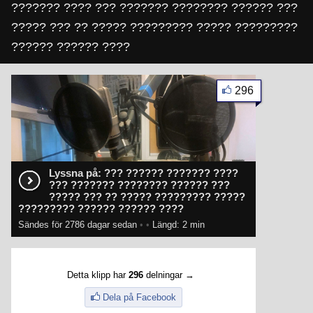
??????? ???? ??? ??????? ???????? ?????? ???
????? ??? ?? ????? ????????? ????? ?????????
?????? ?????? ????
296
Lyssna på: ??? ?????? ??????? ????
??? ??????? ???????? ?????? ???
????? ??? ?? ????? ????????? ?????
????????? ?????? ?????? ????
Sändes för 2786 dagar sedan
•
•
Längd: 2 min
Detta klipp har
296
delningar →
Dela på Facebook