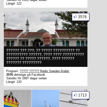
Längd: 122
3576
?????? ??? ???: ?? ????? ?????????? ??
?????????? ??????. ???? ???? ??????????
?????? ?? ????? ??????. ???? ??????
??????? ?????????
Program:
????? ?????? Radio Sweden Arabic
3576
delningar på Facebook
Sändes för 2897 dagar sedan
Längd: 120
1713