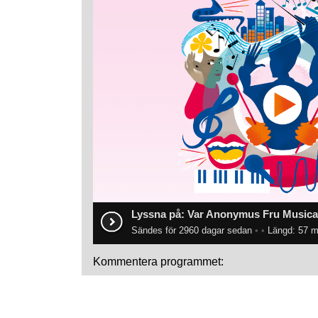
Lyssna på: Var Anonymus Fru Musica
Sändes för 2960 dagar sedan
•
•
Längd: 57 m
Kommentera programmet: