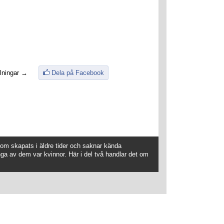
lningar →
Dela på Facebook
om skapats i äldre tider och saknar kända
ga av dem var kvinnor. Här i del två handlar det om