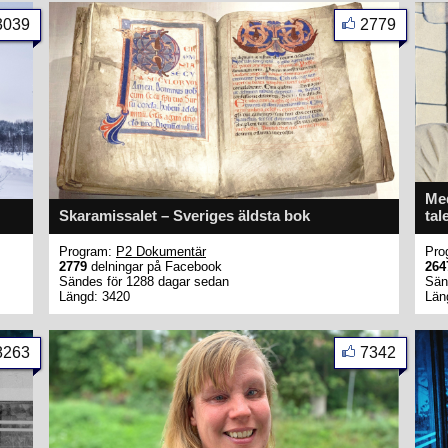
3039
2779
Med
Skaramissalet – Sveriges äldsta bok
tal
Program:
P2 Dokumentär
Pro
2779
delningar på Facebook
264
Sändes för 1288 dagar sedan
Sän
Längd: 3420
Län
8263
7342