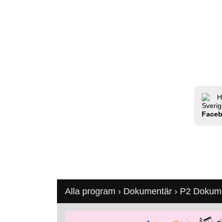
H
Sverig
Face
Alla program
›
Dokumentär
›
P2 Dokum