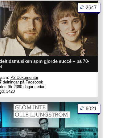
2647
eltidsmusiken som gjorde succé – på 70-
et
gram:
P2 Dokumentär
7
delningar på Facebook
des för 2380 dagar sedan
gd: 3420
6021