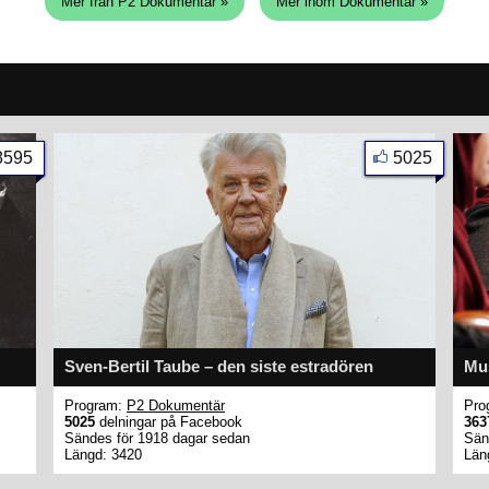
Mer från P2 Dokumentär »
Mer inom Dokumentär »
8595
5025
Sven-Bertil Taube – den siste estradören
Mus
Program:
P2 Dokumentär
Pro
5025
delningar på Facebook
363
Sändes för 1918 dagar sedan
Sän
Längd: 3420
Län