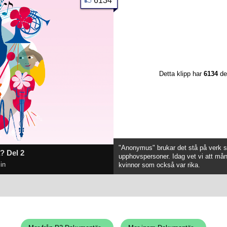
6134
Detta klipp har
6134
de
"Anonymus" brukar det stå på verk s
? Del 2
upphovspersoner. Idag vet vi att mån
in
kvinnor som också var rika.