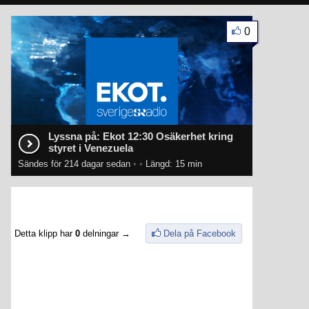
0
Lyssna på: Ekot 12:30 Osäkerhet kring
styret i Venezuela
Sändes för 214 dagar sedan
•
•
Längd: 15 min
Detta klipp har
0
delningar →
Dela på Facebook