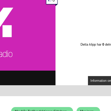
0
Detta klipp har
0
deln
Information om 