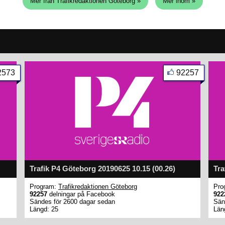
Mer från Trafikredaktionen Göteborg »
Mer inom »
2573
92257
Trafik P4 Göteborg 20190625 10.15 (00.26)
Tra
Program:
Trafikredaktionen Göteborg
Pro
92257
delningar på Facebook
922
Sändes för 2600 dagar sedan
Sän
Längd: 25
Län