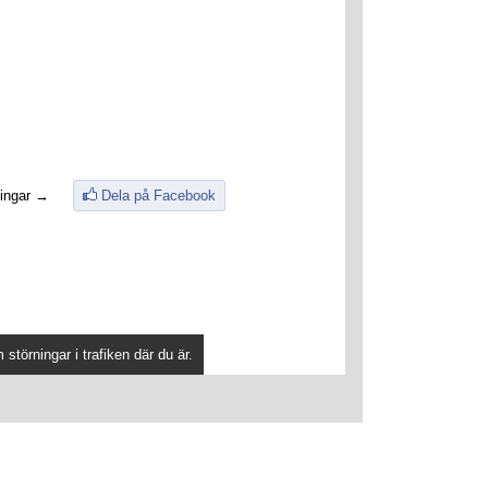
ingar →
Dela på Facebook
störningar i trafiken där du är.