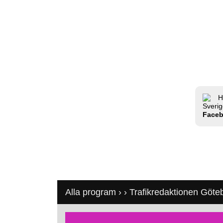
H
Sverig
Face
Alla program
›
›
Trafikredaktionen Göte