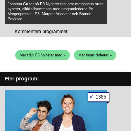
Johanna Grüter på P3 Nyheter förklarar morgonens stora
nyheter, alltid tillsammans med programledarna för
Morgonpasset i P3: Margret Atladottir och Branne
Pavlovic.
Kommentera programmet:
Mer från P3 Nyheter med »
Mer inom Nyheter »
Fler program:
1385