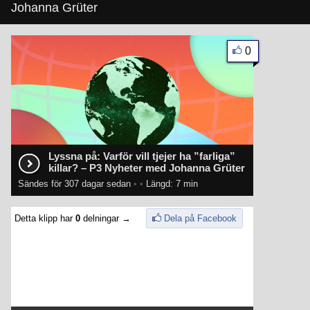
Johanna Grüter
0
Lyssna på: Varför vill tjejer ha ”farliga”
killar? – P3 Nyheter med Johanna Grüter
Sändes för 307 dagar sedan
•
•
Längd: 7 min
Detta klipp har
0
delningar →
Dela på Facebook