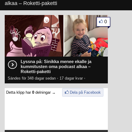
alkaa – Roketti-paketti
0
Lyssna på: Sinikka menee ekalle ja
kummitusten oma podcast alkaa –
Roketti-paketti
Sändes för 348 dagar sedan
•
17 dagar kvar
•
Detta klipp har
0
delningar →
Dela på Facebook