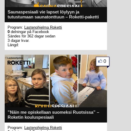
Saunaspesiaali vie lapset löylyyn ja
tutustumaan saunatonttuun – Roketti-paketti
Program:
Lastenohjelma Roketti
0
delningar på Facebook
Sändes för 362 dagar sedan
3 dagar kvar.
Längd:
0
”Näin me opiskellaan suomeksi Ruotsissa” –
Roketin kouluspesiaali
Program:
Lastenohjelma Roketti