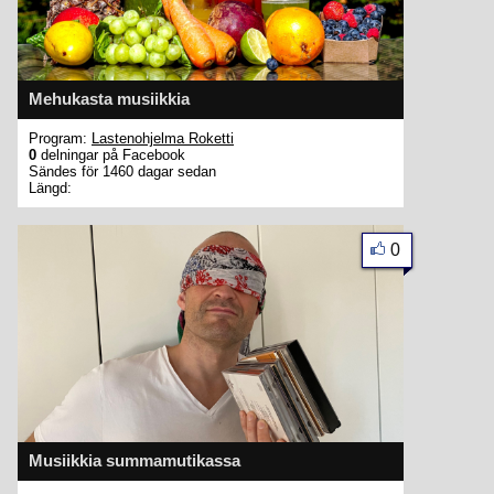
Mehukasta musiikkia
Program:
Lastenohjelma Roketti
0
delningar på Facebook
Sändes för 1460 dagar sedan
Längd:
0
Musiikkia summamutikassa