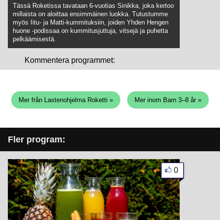
Tässä Roketissa tavataan 6-vuotias Sinikka, joka kertoo
millaista on aloittaa ensimmäinen luokka. Tutustumme
myös Iitu- ja Matti-kummituksiin, joiden Yhden Hengen
huone -podissaa on kummitusjuttuja, vitsejä ja puhetta
pelkäämisestä.
Kommentera programmet:
Mer från Lastenohjelma Roketti »
Mer inom Barn 3–8 år »
Fler program:
0