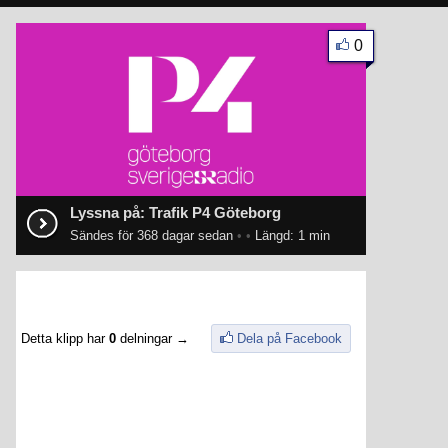
0
Lyssna på: Trafik P4 Göteborg
Sändes för 368 dagar sedan
•
•
Längd: 1 min
Detta klipp har
0
delningar →
Dela på Facebook