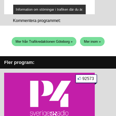
Information om störningar i trafiken där du är.
Kommentera programmet:
Mer från Trafikredaktionen Göteborg »
Mer inom »
Fler program:
92573