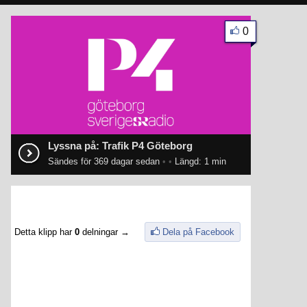
0
Lyssna på: Trafik P4 Göteborg
Sändes för 369 dagar sedan
•
•
Längd: 1 min
Detta klipp har
0
delningar →
Dela på Facebook