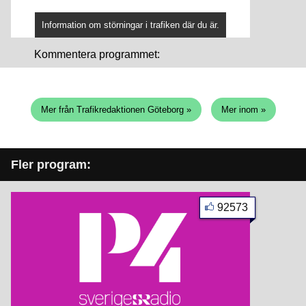
Information om störningar i trafiken där du är.
Kommentera programmet:
Mer från Trafikredaktionen Göteborg »
Mer inom »
Fler program:
92573