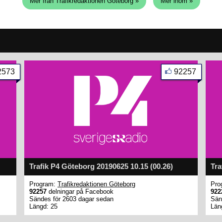
Mer från Trafikredaktionen Göteborg »
Mer inom »
2573
92257
Trafik P4 Göteborg 20190625 10.15 (00.26)
Tra
Program:
Trafikredaktionen Göteborg
Pro
92257
delningar på Facebook
922
Sändes för 2603 dagar sedan
Sän
Längd: 25
Län