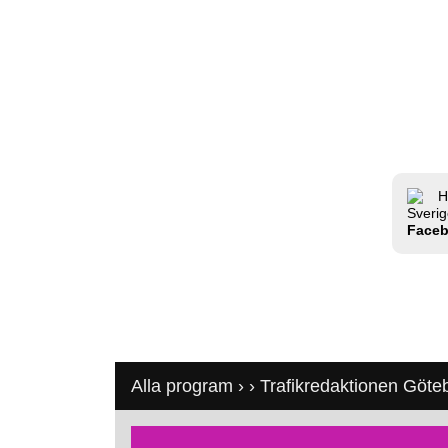
H
Sverig
Face
Alla program
›
›
Trafikredaktionen Göte