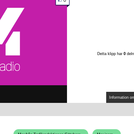
0
Detta klipp har
0
deln
Information om 