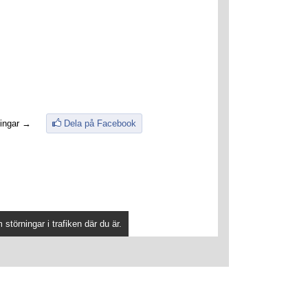
ingar →
Dela på Facebook
störningar i trafiken där du är.