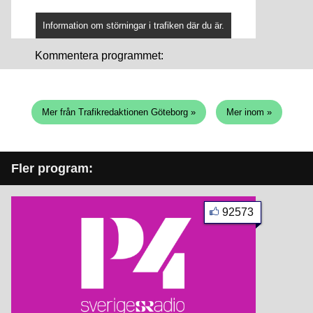
Information om störningar i trafiken där du är.
Kommentera programmet:
Mer från Trafikredaktionen Göteborg »
Mer inom »
Fler program:
92573