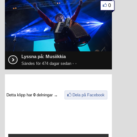
0
Lyssna på: Musiikkia
Sändes för 474 dagar sedan
•
•
Detta klipp har
0
delningar →
Dela på Facebook