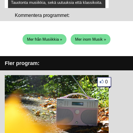
Tauotonta musiikkia, sekä uutuuksia että klassikoita.
Kommentera programmet:
Mer från Musiikkia »
Mer inom Musik »
Fler program:
0