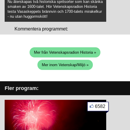
Nu återskapas två historiska spritsorter som kan skänka
smaken av 1600-talet. Hör Vetenskapsradion Historia
testa Vasaskeppets brännvin och 1700-talets mirakelkur
- nu utan huggormskött!
Kommentera programmet:
Mer från Vetenskapsradion Historia »
Mer inom Vetenskap/Miljö »
Fler program:
6582