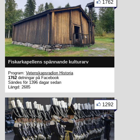
1762
Fiskarkapellens spännande kulturarv
Program:
Vetenskapsradion Historia
1762
delningar på Facebook
Sändes för 1396 dagar sedan
Längd: 2685
1292