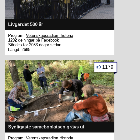
Livgardet 500 år
Program:
Vetenskapsradion Historia
1292
delningar på Facebook
Sändes för 2033 dagar sedan
Längd: 2685
1179
Sydligaste sameboplatsen grävs ut
Program:
Vetenskapsradion Historia