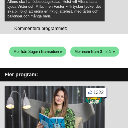
Alfons ska ha födelsedagskalas. Helst vill Alfons bara
bjuda Viktor och Milla, men Faster Fiffi tycker tycker det
ska bli roligt att ordna en riktig jättefest, med tårtor och
ballonger och många barn.
Kommentera programmet:
Mer från Sagor i Barnradion »
Mer inom Barn 3 - 8 år »
Fler program:
1322