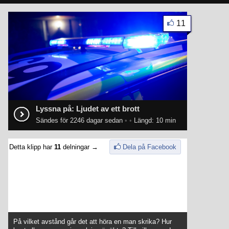
11
Lyssna på: Ljudet av ett brott
Sändes för 2246 dagar sedan
•
•
Längd: 10 min
Detta klipp har
11
delningar →
Dela på Facebook
På vilket avstånd går det att höra en man skrika? Hur