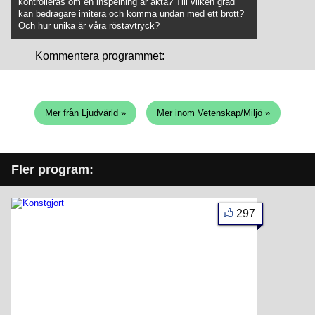
kontrolleras om en inspelning är äkta? Till vilken grad
kan bedragare imitera och komma undan med ett brott?
Och hur unika är våra röstavtryck?
Kommentera programmet:
Mer från Ljudvärld »
Mer inom Vetenskap/Miljö »
Fler program:
297