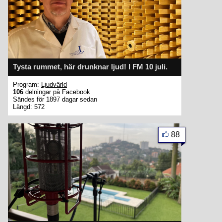
Tysta rummet, här drunknar ljud! I FM 10 juli.
Program:
Ljudvärld
106
delningar på Facebook
Sändes för 1897 dagar sedan
Längd: 572
88