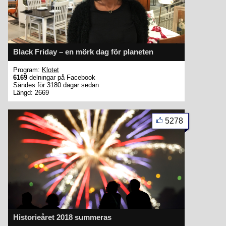
Black Friday – en mörk dag för planeten
Program:
Klotet
6169
delningar på Facebook
Sändes för 3180 dagar sedan
Längd: 2669
5278
Historieåret 2018 summeras