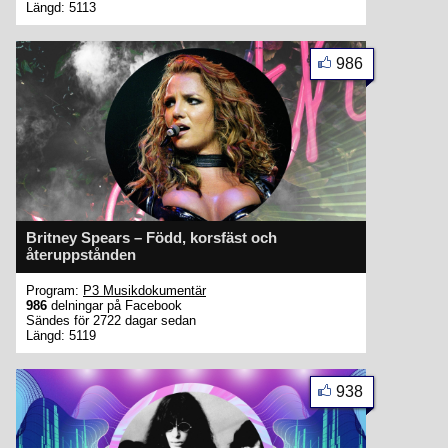
Längd: 5113
986
Britney Spears – Född, korsfäst och
återuppstånden
Program:
P3 Musikdokumentär
986
delningar på Facebook
Sändes för 2722 dagar sedan
Längd: 5119
938